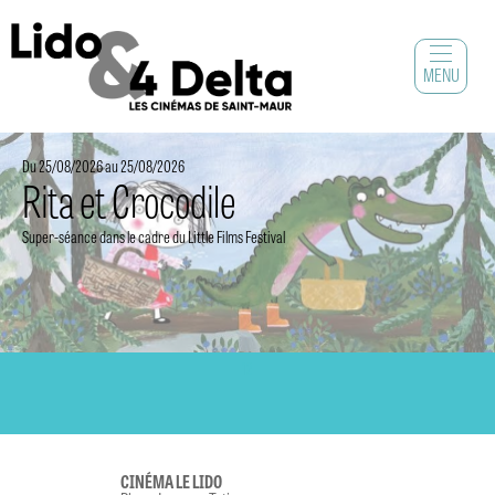
MENU
Du 25/08/2026 au 25/08/2026
Rita et Crocodile
Super-séance dans le cadre du Little Films Festival
1
2
CINÉMA LE LIDO