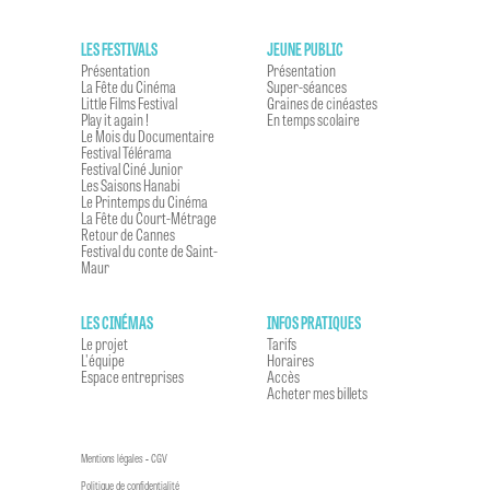
LES FESTIVALS
JEUNE PUBLIC
Présentation
Présentation
La Fête du Cinéma
Super-séances
Little Films Festival
Graines de cinéastes
Play it again !
En temps scolaire
Le Mois du Documentaire
Festival Télérama
Festival Ciné Junior
Les Saisons Hanabi
Le Printemps du Cinéma
La Fête du Court-Métrage
Retour de Cannes
Festival du conte de Saint-
Maur
LES CINÉMAS
INFOS PRATIQUES
Le projet
Tarifs
L'équipe
Horaires
Espace entreprises
Accès
Acheter mes billets
Mentions légales
-
CGV
Politique de confidentialité