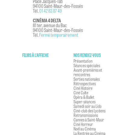
Place Jacques-Tati
94100 Saint-Maur-des-Fossés
Tél.
01 42 83 87 49
CINÉMA 4 DELTA
81 ter, avenue du Bac
94100 Saint-Maur-des-Fossés
Tél.
Fermé temporairement
FILMS À L'AFFICHE
NOS RENDEZ-VOUS
Présentation
Séances spéciales
Avant-premières et
rencontres
Sorties nationales
Rétrospectives
Ciné Histoire
Ciné Culte
Opéra & Ballet
Super-séances
Samedi soir au Lido
Ciné-club des Lycéens
Retransmissions
Cannes à Saint-Maur
Ciné Horreur
Noël au Cinéma
La Rentrée au Cinéma