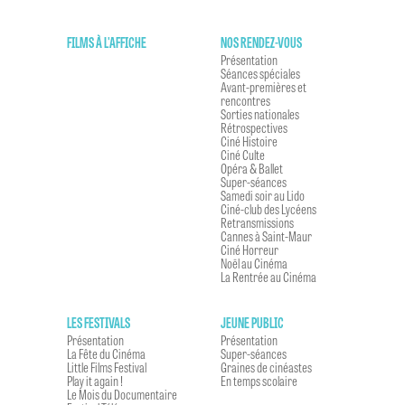
FILMS À L'AFFICHE
NOS RENDEZ-VOUS
Présentation
Séances spéciales
Avant-premières et
rencontres
Sorties nationales
Rétrospectives
Ciné Histoire
Ciné Culte
Opéra & Ballet
Super-séances
Samedi soir au Lido
Ciné-club des Lycéens
Retransmissions
Cannes à Saint-Maur
Ciné Horreur
Noël au Cinéma
La Rentrée au Cinéma
LES FESTIVALS
JEUNE PUBLIC
Présentation
Présentation
La Fête du Cinéma
Super-séances
Little Films Festival
Graines de cinéastes
Play it again !
En temps scolaire
Le Mois du Documentaire