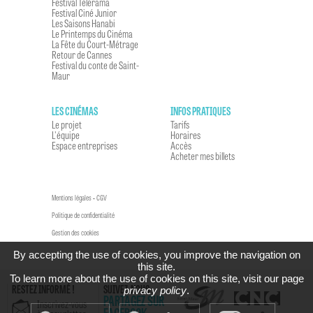
Festival Télérama
Festival Ciné Junior
Les Saisons Hanabi
Le Printemps du Cinéma
La Fête du Court-Métrage
Retour de Cannes
Festival du conte de Saint-
Maur
LES CINÉMAS
INFOS PRATIQUES
Le projet
Tarifs
L'équipe
Horaires
Espace entreprises
Accès
Acheter mes billets
Mentions légales
-
CGV
Politique de confidentialité
Gestion des cookies
By accepting the use of cookies, you improve the navigation on
this site.
To learn more about the use of cookies on this site, visit our page
RESTEZ INFORMÉ !
SUIVEZ-NOUS...
privacy policy
.
PARTAGEZ SUR
Inscrivez-vous
FACEBOOK