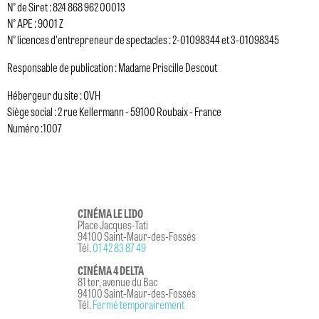
N° de Siret : 824 868 962 00013
N° APE : 9001 Z
N° licences d'entrepreneur de spectacles : 2-01098344 et 3-01098345
Responsable de publication : Madame Priscille Descout
Hébergeur du site : OVH
Siège social : 2 rue Kellermann - 59100 Roubaix - France
Numéro :1007
CINÉMA LE LIDO
Place Jacques-Tati
94100 Saint-Maur-des-Fossés
Tél.
01 42 83 87 49
CINÉMA 4 DELTA
81 ter, avenue du Bac
94100 Saint-Maur-des-Fossés
Tél.
Fermé temporairement