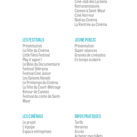
Ciné-club des Lycéens
Retransmissions
Cannes à Saint-Maur
Ciné Horreur
Noël au Cinéma
La Rentrée au Cinéma
LES FESTIVALS
JEUNE PUBLIC
Présentation
Présentation
La Fête du Cinéma
Super-séances
Little Films Festival
Graines de cinéastes
Play it again !
En temps scolaire
Le Mois du Documentaire
Festival Télérama
Festival Ciné Junior
Les Saisons Hanabi
Le Printemps du Cinéma
La Fête du Court-Métrage
Retour de Cannes
Festival du conte de Saint-
Maur
LES CINÉMAS
INFOS PRATIQUES
Le projet
Tarifs
L'équipe
Horaires
Espace entreprises
Accès
Acheter mes billets