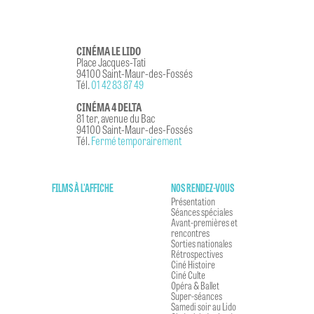
CINÉMA LE LIDO
Place Jacques-Tati
94100 Saint-Maur-des-Fossés
Tél.
01 42 83 87 49
CINÉMA 4 DELTA
81 ter, avenue du Bac
94100 Saint-Maur-des-Fossés
Tél.
Fermé temporairement
FILMS À L'AFFICHE
NOS RENDEZ-VOUS
Présentation
Séances spéciales
Avant-premières et
rencontres
Sorties nationales
Rétrospectives
Ciné Histoire
Ciné Culte
Opéra & Ballet
Super-séances
Samedi soir au Lido